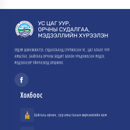
ЭРДЭМ ШИНЖИЛГЭЭ, СУДАЛГААНД СУУРИЛСАН УС, ЦАГ АГААР, УУР
АМЬСГАЛ, БАЙГАЛЬ ОРЧНЫ БОДИТ БОЛОН УРЬДЧИЛСАН МЭДЭЭ,
МЭДЭЭЛЛЭЭР ҮЙЛЧЛЭХЭД ОРШИНО.
Холбоос
Байгаль орчин, уур амьсгалын өөрчлөлтийн яам