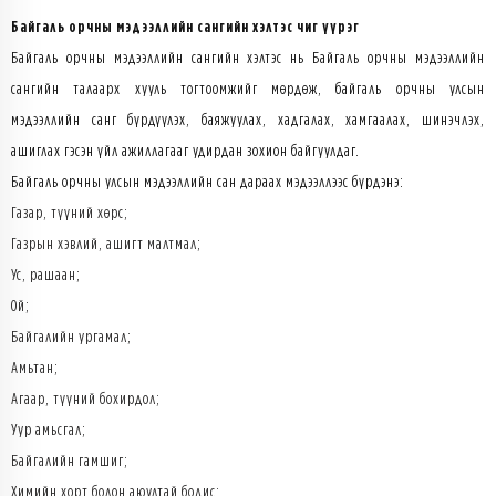
Байгаль орчны мэдээллийн сангийн хэлтэс чиг үүрэг
Байгаль орчны мэдээллийн сангийн хэлтэс нь Байгаль орчны мэдээллийн
сангийн талаарх хууль тогтоомжийг мөрдөж, байгаль орчны улсын
мэдээллийн санг бүрдүүлэх, баяжуулах, хадгалах, хамгаалах, шинэчлэх,
ашиглах гэсэн үйл ажиллагааг удирдан зохион байгуулдаг.
Байгаль орчны улсын мэдээллийн сан дараах мэдээллээс бүрдэнэ:
Газар, түүний хөрс;
Газрын хэвлий, ашигт малтмал;
Ус, рашаан;
Ой;
Байгалийн ургамал;
Амьтан;
Агаар, түүний бохирдол;
Уур амьсгал;
Байгалийн гамшиг;
Химийн хорт болон аюултай бодис;