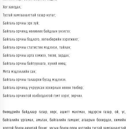
Хог хаягдал;
Тусгай хамгаалалттай газар нутаг;
Байгаль орчны эрх зүй;
Байгаль орчинд нөлөөлөх байдлын үнэлгээ;
Байгаль орчны бодлого, хөтөлбөрийн хэрэгжилт;
Байгаль орчны статистик мэдээлэл, тайлан;
Байгаль орчны арга хэмжээ, төсөв, зардал;
Байгаль орчны байгууллага, хүний нөөц;
Мета мэдээллийн сан;
Байгаль орчны талаархи бусад мэдээлэл.
Байгаль орчинд учруулсан хохирлын нөхөн төлбөр;
Байгаль орчинтой холбогдолтой гэмт хэрэг, зөрчил.
Өнөөдрийн байдлаар газар, хөрс, ашигт малтмал, эвдэрсэн газар, ой, ус,
байгалийн ургамал, амьтан, байгалийн гамшиг, агаарын бохирдол, химийн
хортой болон аюултай бодис, улсын болон орон нутгийн тусгай хамгаалалттай