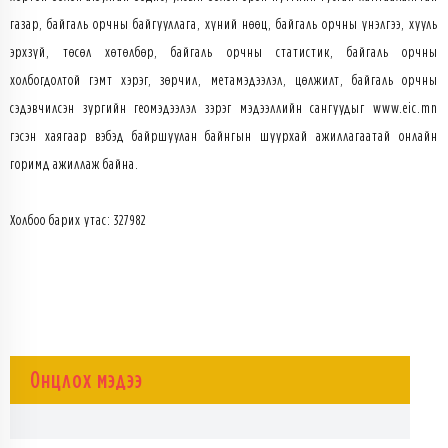
газар, байгаль орчны байгууллага, хүний нөөц, байгаль орчны үнэлгээ, хууль
эрхзүй, төсөл хөтөлбөр, байгаль орчны статистик, байгаль орчны
холбогдолтой гэмт хэрэг, зөрчил, метамэдээлэл, цөлжилт, байгаль орчны
сэдэвчилсэн зургийн геомэдээлэл зэрэг мэдээллийн сангуудыг www.eic.mn
гэсэн хаягаар вэбэд байршуулан байнгын шуурхай ажиллагаатай онлайн
горимд ажиллаж байна.
Холбоо барих утас: 327982
Онцлох мэдээ