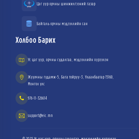
Цаг уур орчны шинжилгээний газар
Байгаль орчны мэдээллийн сан
Холбоо Барих
Ус цаг уур, орчны судалгаа, мэдээллийн хүрээлэн
Жуулчны гудамж-5, Бага тойруу-3, Улаанбаатар 15160,
Монгол улс
976-11-326614
support@eic.mn
© 2025 Ус цаг уур, орчны судалгаа, мэдээллийн хүрээлэн